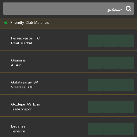
Friendly Club Matches
...
..
Ferencvarosi TC
...
...
...
..
Real Madrid
...
..
Osasuna
...
...
...
..
Al Ain
...
..
Galatasaray SK
...
...
...
..
Villarreal CF
...
..
Goztepe AS Izmir
...
...
...
..
Trabzonspor
...
..
Leganes
...
...
...
..
Tenerife